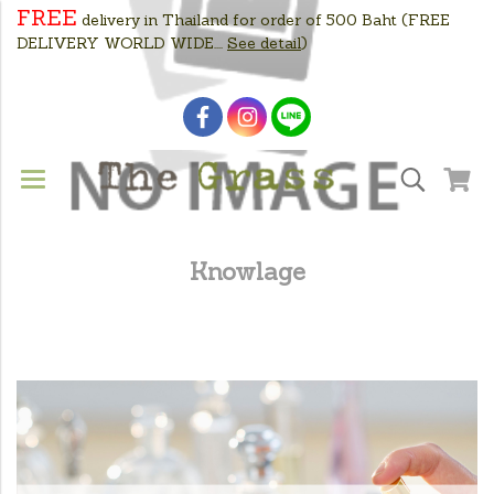
FREE
delivery in Thailand for order of 500 Baht
(FREE
DELIVERY WORLD WIDE....
See detail
)
Knowlage