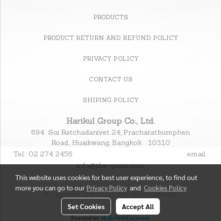
PRODUCTS
PRODUCT RETURN AND REFUND POLICY
PRIVACY POLICY
CONTACT US
SHIPING POLICY
Harikul Group Co., Ltd.
694 Soi Ratchadanivet 24, Pracharatbumphen
Road., Huaikwang, Bangkok 10310
Tel : 02 274 2456
email :
info@the-grass.com
This website uses cookies for best user experience, to find out
more you can go to our
Privacy Policy
and
Cookies Policy
© Copyright The Grass. All rights reserved.
Set Cookies
Accept All
Powered by
MakeWebEasy.com